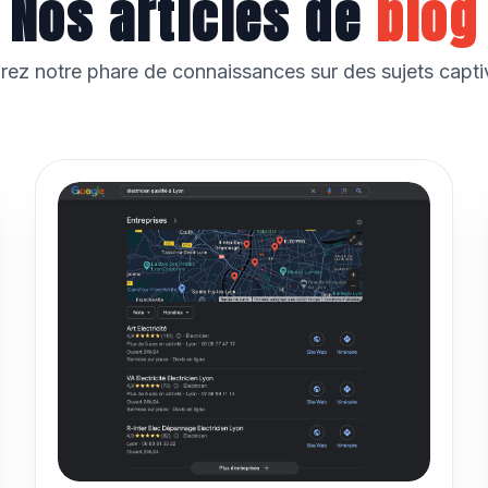
Nos articles de
blog
rez notre phare de connaissances sur des sujets capti