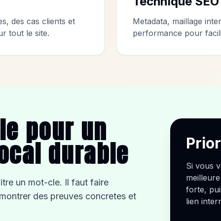
Technique SEO
s, des cas clients et
Metadata, maillage inte
 tout le site.
performance pour facili
lle pour un
Prio
ocal durable
Si vous v
meilleure
re un mot-cle. Il faut faire
forte, pui
e, montrer des preuves concretes et
lien inter