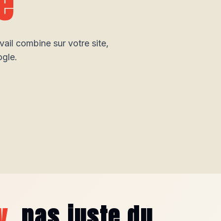
e
vail combine sur votre site,
ogle.
y
, pas juste du